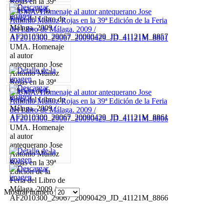
Rojas en la 39ª
Edición de la
Feria del Libro de
Málaga. 2009 /
AF2010300_29067_20090429_JD_41121M_8857
UMA. Homenaje
al autor
antequerano Jose
Antonio Muñoz
Rojas en la 39ª
Edición de la
Feria del Libro de
Málaga. 2009 /
AF2010300_29067_20090429_JD_41121M_8861
UMA. Homenaje
al autor
antequerano Jose
Antonio Muñoz
Rojas en la 39ª
Edición de la
Feria del Libro de
Málaga. 2009 /
Mostrar número
AF2010300_29067_20090429_JD_41121M_8866