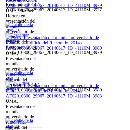
Rectorado. 2014 /
AF02010300_29067_20140617_JD_41110M_3977
UMA. Manuel
Herrera en la
presentación del
mundial
universitario de
fútbol sala.
Edificio del
Rectorado. 2014/
AF02010300_29067_20140617_JD_41110M_3979
UMA.
Presentación del
mundial
universitario de
fútbol sala.
Edificio del
Rectorado. 2014 /
AF02010300_29067_20140617_JD_41110M_3980
UMA.
Presentación del
mundial
universitario de
fútbol sala.
Edificio del