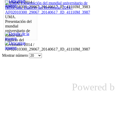
Rectorado. 2014 /
AF02010300_29067_20140617_JD_41110M_3983
UMA.
Presentación del
mundial
universitario de
fútbol sala.
Edificio del
Rectorado. 2014 /
AF02010300_29067_20140617_JD_41110M_3987
Mostrar número
Powered 