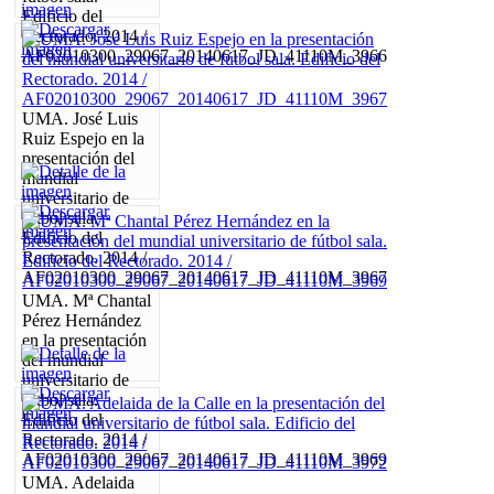
Edificio del
Rectorado. 2014 /
AF02010300_29067_20140617_JD_41110M_3966
UMA. José Luis
Ruiz Espejo en la
presentación del
mundial
universitario de
fútbol sala.
Edificio del
Rectorado. 2014 /
AF02010300_29067_20140617_JD_41110M_3967
UMA. Mª Chantal
Pérez Hernández
en la presentación
del mundial
universitario de
fútbol sala.
Edificio del
Rectorado. 2014 /
AF02010300_29067_20140617_JD_41110M_3969
UMA. Adelaida