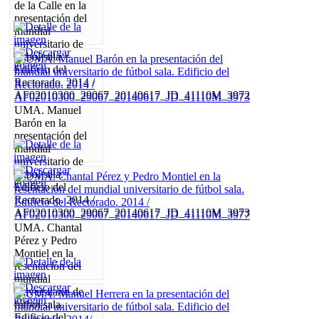
de la Calle en la
presentación del
mundial
universitario de
fútbol sala.
Edificio del
Rectorado. 2014 /
AF02010300_29067_20140617_JD_41110M_3972
UMA. Manuel
Barón en la
presentación del
mundial
universitario de
fútbol sala.
Edificio del
Rectorado. 2014 /
AF02010300_29067_20140617_JD_41110M_3973
UMA. Chantal
Pérez y Pedro
Montiel en la
resentación del
mundial
universitario de
fútbol sala.
Edificio del