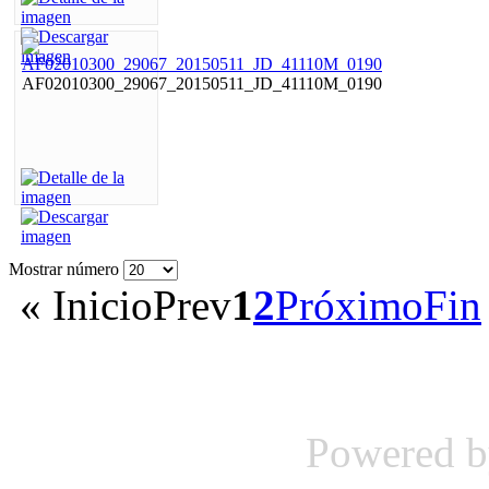
AF02010300_29067_20150511_JD_41110M_0190
Mostrar número
«
Inicio
Prev
1
2
Próximo
Fin
Powered 