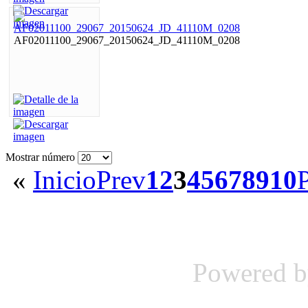
AF02011100_29067_20150624_JD_41110M_0208
Mostrar número
«
Inicio
Prev
1
2
3
4
5
6
7
8
9
10
Powered 