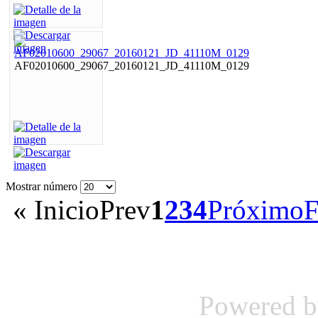
AF02010600_29067_20160121_JD_41110M_0129
Mostrar número
«
Inicio
Prev
1
2
3
4
Próximo
F
Powered 