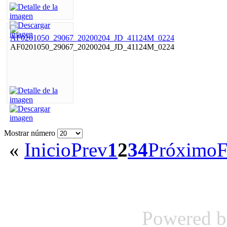
AF0201050_29067_20200204_JD_41124M_0224
Mostrar número
«
Inicio
Prev
1
2
3
4
Próximo
F
Powered 