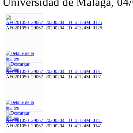
Universidad de Málaga, 04
AF0201050_29067_20200204_JD_41124M_0125
AF0201050_29067_20200204_JD_41124M_0131
AF0201050_29067_20200204_JD_41124M_0141