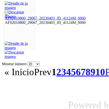
AF02010800_29067_20230403_JD_41124M_0060
Mostrar número
«
Inicio
Prev
1
2
3
4
5
6
7
8
9
10
Powered 