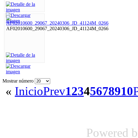
AF02010600_29067_20240306_JD_41124M_0266
Mostrar número
«
Inicio
Prev
1
2
3
4
5
6
7
8
9
10
Powered 