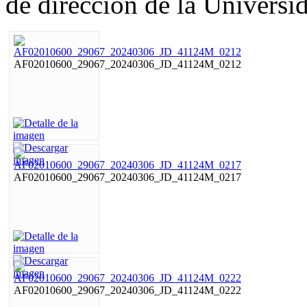
de dirección de la Univers
AF02010600_29067_20240306_JD_41124M_0212
AF02010600_29067_20240306_JD_41124M_0217
AF02010600_29067_20240306_JD_41124M_0222