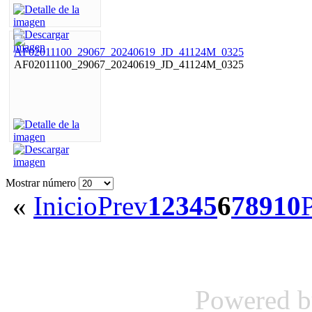
AF02011100_29067_20240619_JD_41124M_0325
Mostrar número
«
Inicio
Prev
1
2
3
4
5
6
7
8
9
10
Powered 